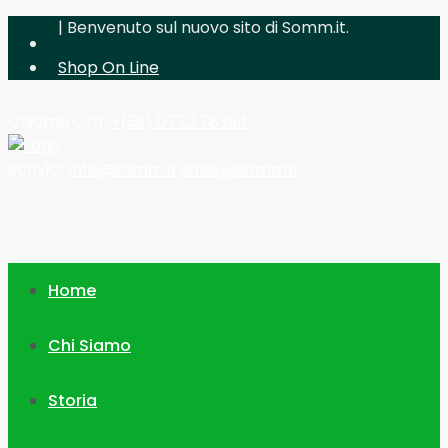
| Benvenuto sul nuovo sito di Somm.it.
Shop On Line
Chiama Ora:
+(39) 0722 78394
Scrivici:
info@somm.it
sales@somm.it
Home
Chi Siamo
Storia