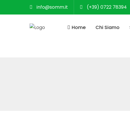
info@somm.it
(+39) 0722 78394
Home
Chi Siamo